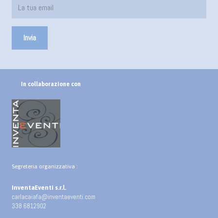
In collaborazione con
Segreteria organizzativa :
InventaEventi s.r.l.
carlacaiafa@inventaeventi.com
338 6812902