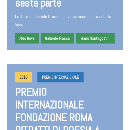
sesta parte
Letture di Gabriele Frasca conversazione a cura di Lello
Voce
Aldo Nove
Gabriele Frasca
Mario Santagostini
2016
PREMIO INTERNAZIONALE
PREMIO
INTERNAZIONALE
FONDAZIONE ROMA