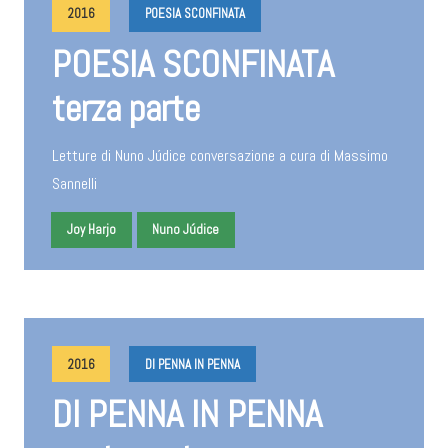
2016
POESIA SCONFINATA
POESIA SCONFINATA
terza parte
Letture di Nuno Júdice conversazione a cura di Massimo
Sannelli
Joy Harjo
Nuno Júdice
2016
DI PENNA IN PENNA
DI PENNA IN PENNA