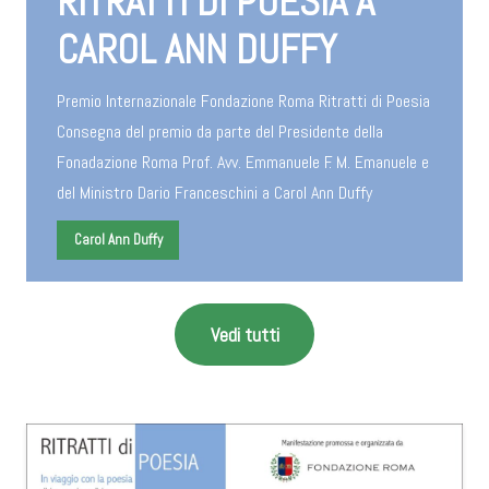
RITRATTI DI POESIA A
CAROL ANN DUFFY
Premio Internazionale Fondazione Roma Ritratti di Poesia
Consegna del premio da parte del Presidente della
Fonadazione Roma Prof. Avv. Emmanuele F. M. Emanuele e
del Ministro Dario Franceschini a Carol Ann Duffy
Carol Ann Duffy
Vedi tutti