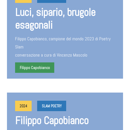
Luci, sipario, brugole
esagonali
Filippo Capobianco, campione del mondo 2023 di Poetry
Slam
conversazione a cura di Vincenzo Mascolo
Filippo Capobianco
2024
SLAM POETRY
Filippo Capobianco