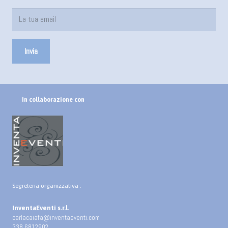
In collaborazione con
Segreteria organizzativa :
InventaEventi s.r.l.
carlacaiafa@inventaeventi.com
338 6812902