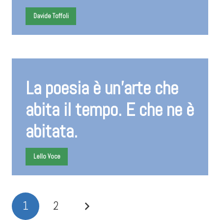
Davide Toffoli
La poesia è un’arte che
abita il tempo. E che ne è
abitata.
Lello Voce
1
2