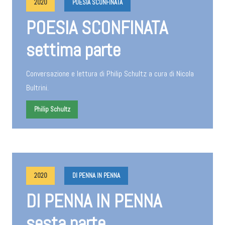
2020
POESIA SCONFINATA
POESIA SCONFINATA
settima parte
Conversazione e lettura di Philip Schultz a cura di Nicola
Bultrini.
Philip Schultz
2020
DI PENNA IN PENNA
DI PENNA IN PENNA
sesta parte