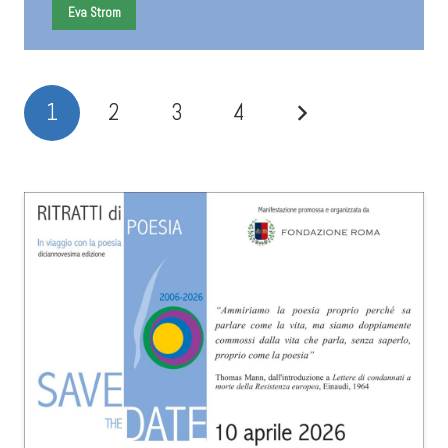
Eva Strom
1
2
3
4