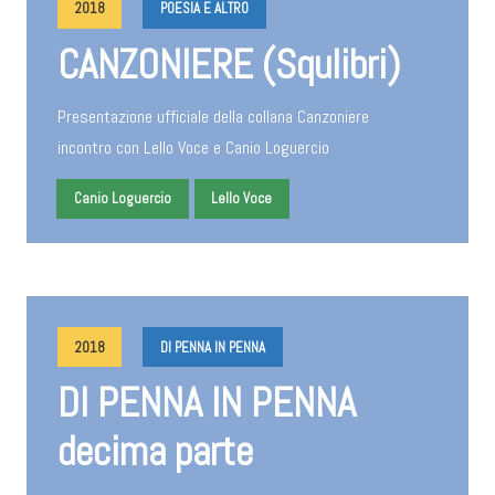
2018
POESIA E ALTRO
CANZONIERE (Squlibri)
Presentazione ufficiale della collana Canzoniere
incontro con Lello Voce e Canio Loguercio
Canio Loguercio
Lello Voce
2018
DI PENNA IN PENNA
DI PENNA IN PENNA
decima parte