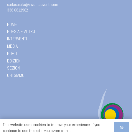
carlacaiafa@inventaeventi.com
338 6812902
HOME
POESIA E ALTRO
INTERVENTI
MEDIA
POETI
EDIZIONI
SEZIONI
CHI SIAMO
This website uses cookies to improve your experience. If you
Ok
continue to use this site, you agree with it.