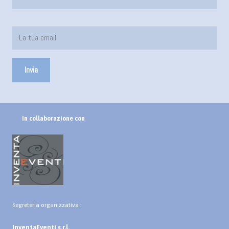
In collaborazione con
Segreteria organizzativa :
InventaEventi s.r.l.