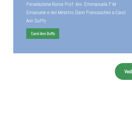
Fonadazione Roma Prof. Avv. Emmanuele F. M.
Emanuele e del Ministro Dario Franceschini a Carol
Ann Duffy
Carol Ann Duffy
Vedi