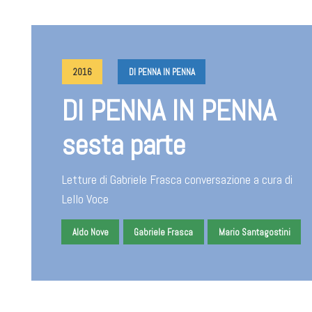
2016
DI PENNA IN PENNA
DI PENNA IN PENNA
sesta parte
Letture di Gabriele Frasca conversazione a cura di
Lello Voce
Aldo Nove
Gabriele Frasca
Mario Santagostini