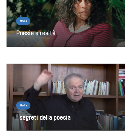
Media
Poesia e realtà
Media
I segreti della poesia