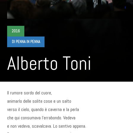
2016
DI PENNA IN PENNA
Alberto Toni
Il rumore sordo del cuore,
animarlo delle solite cose e un salto
verso il cielo, quando è caverna e la perla
che qui consumava l’errabondo. Vedeva
e non vedeva, scavalcava. Lo sentivo appena.