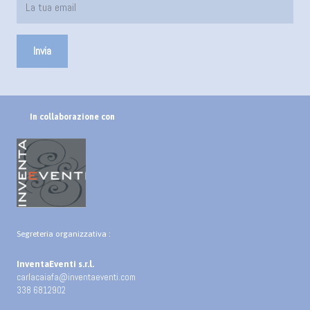
In collaborazione con
Segreteria organizzativa :
InventaEventi s.r.l.
carlacaiafa@inventaeventi.com
338 6812902