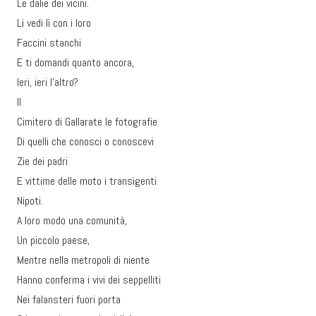
Le dalie dei vicini.
Li vedi lì con i loro
Faccini stanchi
E ti domandi quanto ancora,
Ieri, ieri l’altro?
II
Cimitero di Gallarate le fotografie
Di quelli che conosci o conoscevi
Zie dei padri
E vittime delle moto i transigenti
Nipoti.
A loro modo una comunità,
Un piccolo paese,
Mentre nella metropoli di niente
Hanno conferma i vivi dei seppelliti
Nei falansteri fuori porta