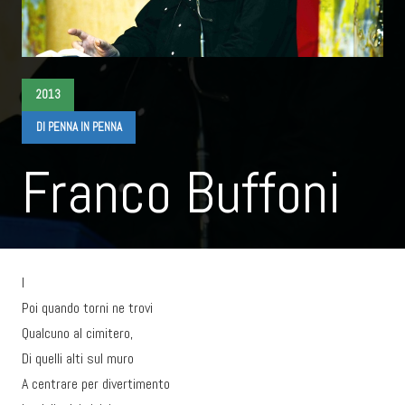
2013
DI PENNA IN PENNA
Franco Buffoni
I
Poi quando torni ne trovi
Qualcuno al cimitero,
Di quelli alti sul muro
A centrare per divertimento