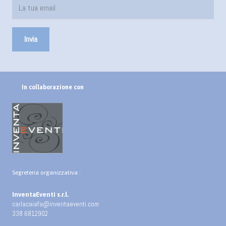
In collaborazione con
Segreteria organizzativa :
InventaEventi s.r.l.
carlacaiafa@inventaeventi.com
338 6812902