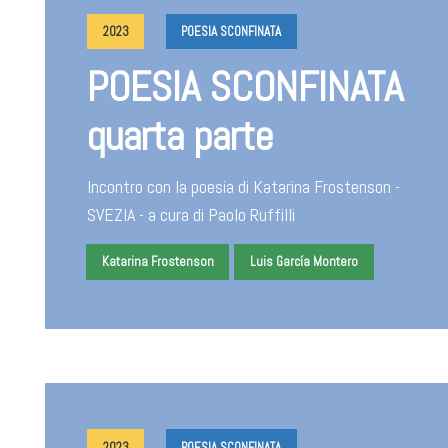
2023
POESIA SCONFINATA
POESIA SCONFINATA
quarta parte
Incontro con la poesia di Katarina Frostenson -
SVEZIA - a cura di Paolo Ruffilli
Katarina Frostenson
Luis García Montero
2023
POESIA SCONFINATA