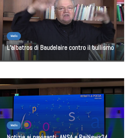
Media
L’albatros di Baudelaire contro il bullismo
Media
Notizie ai naviganti. ANSA e RaiNews24