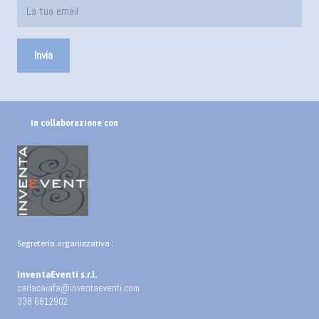
In collaborazione con
Segreteria organizzativa :
InventaEventi s.r.l.
carlacaiafa@inventaeventi.com
338 6812902