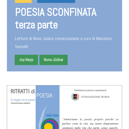
POESIA SCONFINATA
terza parte
Letture di Nuno Júdice conversazione a cura di Massimo
Sannelli
Joy Harjo
Nuno Júdice