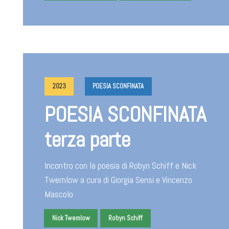
2023
POESIA SCONFINATA
POESIA SCONFINATA
terza parte
Incontro con la poesia di Robyn Schiff e Nick
Twemlow a cura di Giorgia Sensi e Vincenzo
Mascolo
Nick Twemlow
Robyn Schiff