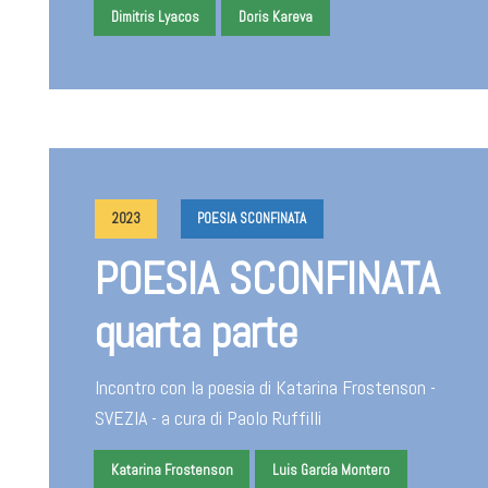
Dimitris Lyacos
Doris Kareva
2023
POESIA SCONFINATA
POESIA SCONFINATA
quarta parte
Incontro con la poesia di Katarina Frostenson -
SVEZIA - a cura di Paolo Ruffilli
Katarina Frostenson
Luis García Montero