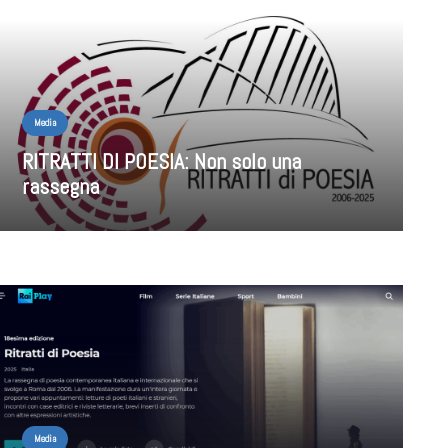
Media
RITRATTI DI POESIA: Non solo una
rassegna
Media