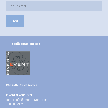
In collaborazione con
Segreteria organizzativa :
InventaEventi s.r.l.
carlacaiafa@inventaeventi.com
338 6812902