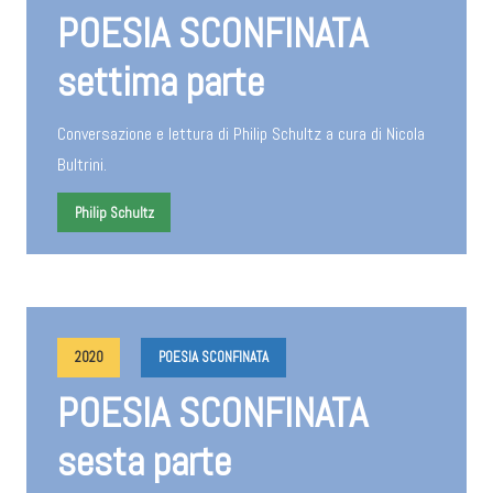
POESIA SCONFINATA
settima parte
Conversazione e lettura di Philip Schultz a cura di Nicola
Bultrini.
Philip Schultz
2020
POESIA SCONFINATA
POESIA SCONFINATA
sesta parte