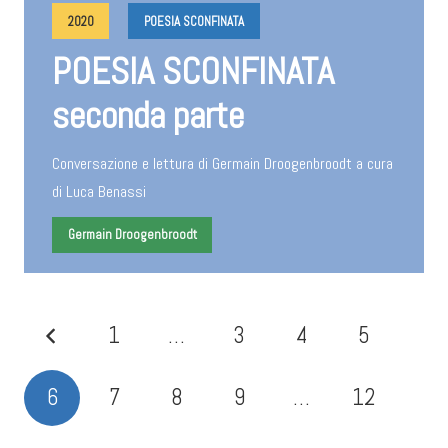
2020
POESIA SCONFINATA
POESIA SCONFINATA
seconda parte
Conversazione e lettura di Germain Droogenbroodt a cura
di Luca Benassi
Germain Droogenbroodt
1
…
3
4
5
6
7
8
9
…
12