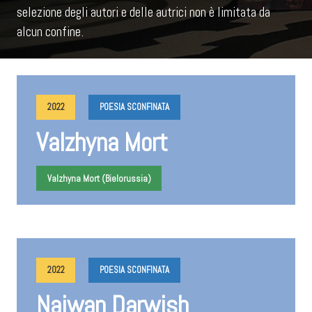
selezione degli autori e delle autrici non è limitata da
alcun confine.
2022
POESIA SCONFINATA
Valzhyna Mort
Valzhyna Mort (Bielorussia)
2022
POESIA SCONFINATA
Najwan Darwish