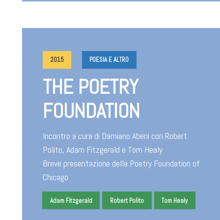
2015
POESIA E ALTRO
THE POETRY
FOUNDATION
Incontro a cura di Damiano Abeni con Robert
Polito, Adam Fitzgerald e Tom Healy
Breve presentazione della Poetry Foundation of
Chicago
Adam Fitzgerald
Robert Polito
Tom Healy