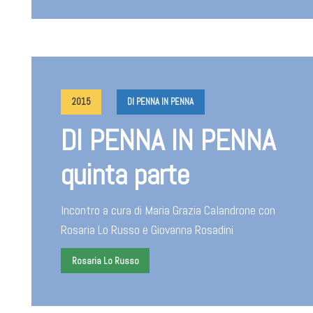
2015
DI PENNA IN PENNA
DI PENNA IN PENNA
quinta parte
Incontro a cura di Maria Grazia Calandrone con
Rosaria Lo Russo e Giovanna Rosadini
Rosaria Lo Russo