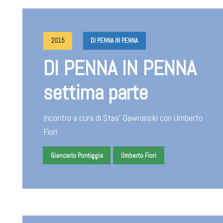
2015
DI PENNA IN PENNA
DI PENNA IN PENNA
settima parte
Incontro a cura di Stas' Gawronski con Umberto
Fiori
Giancarlo Pontiggia
Umberto Fiori