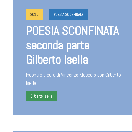
2015
POESIA SCONFINATA
POESIA SCONFINATA
seconda parte
Gilberto Isella
Incontro a cura di Vincenzo Mascolo con Gilberto
Isella
Gilberto Isella