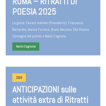
ROMA – RITRATTI DI
POESIA 2025
La giuria: Cesare Imbriani (Presidente), Francesca
Bernardini, Marina Formica, Bruno Mazzoni, Elio Pecora.
Consegna del premio a Nanni Cagnone
Nanni Cagnone
2025
ANTICIPAZIONI sulle
attività extra di Ritratti