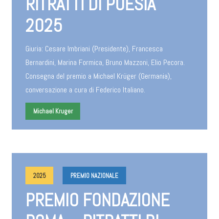
RITRATTI DI POESIA
2025
Giuria: Cesare Imbriani (Presidente), Francesca
Bernardini, Marina Formica, Bruno Mazzoni, Elio Pecora.
Consegna del premio a Michael Krüger (Germania),
conversazione a cura di Federico Italiano.
Michael Kruger
2025
PREMIO NAZIONALE
PREMIO FONDAZIONE