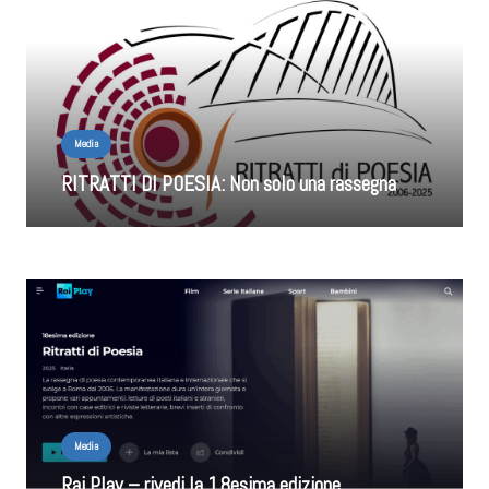
Media
RITRATTI DI POESIA: Non solo una rassegna
Media
Rai Play – rivedi la 18esima edizione