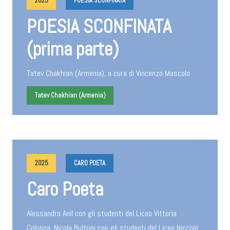
2025
POESIA SCONFINATA
POESIA SCONFINATA
(prima parte)
Tatev Chakhian (Armenia), a cura di Vincenzo Mascolo
Tatev Chakhian (Armenia)
2025
CARO POETA
Caro Poeta
Alessandro Anil con gli studenti del Liceo Vittoria
Colonna, Nicola Bultrini con gli studenti del Liceo Niccolò