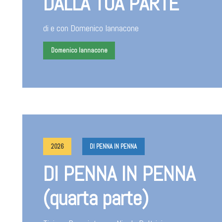
DALLA TUA PARTE
di e con Domenico Iannacone
Domenico Iannacone
2026
DI PENNA IN PENNA
DI PENNA IN PENNA
(quarta parte)