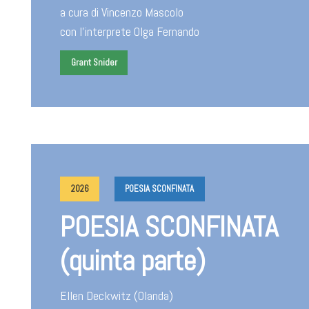
a cura di Vincenzo Mascolo
con l'interprete Olga Fernando
Grant Snider
2026
POESIA SCONFINATA
POESIA SCONFINATA
(quinta parte)
Ellen Deckwitz (Olanda)