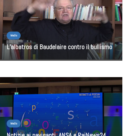
Media
L’albatros di Baudelaire contro il bullismo
Media
Notizie ai naviganti. ANSA e RaiNews24