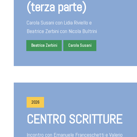
(terza parte)
Carola Susani con Lidia Riviello e
Beatrice Zerbini con Nicola Bultrini
Beatrice Zerbini
Carola Susani
2026
CENTRO SCRITTURE
Incontro con Emanuele Franceschetti e Valerio