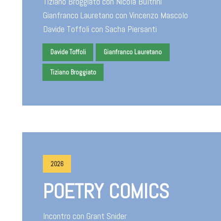
Tiziano Broggiato con Nicola Bultrini
Gianfranco Lauretano con Vincenzo Mascolo
Davide Toffoli con Sacha Piersanti
Davide Toffoli
Gianfranco Lauretano
Tiziano Broggiato
2026
POETRY COMICS
Incontro con Grant Snider