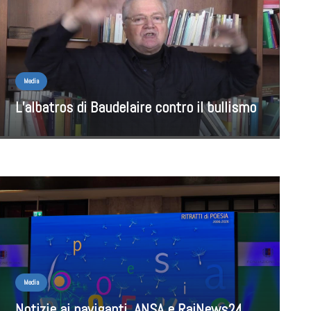
Media
L’albatros di Baudelaire contro il bullismo
Media
Notizie ai naviganti. ANSA e RaiNews24