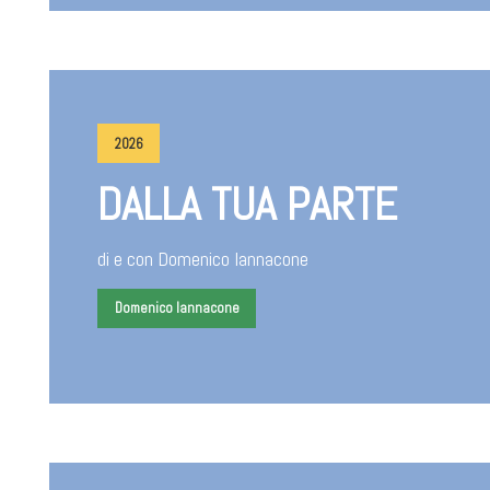
2026
DALLA TUA PARTE
di e con Domenico Iannacone
Domenico Iannacone