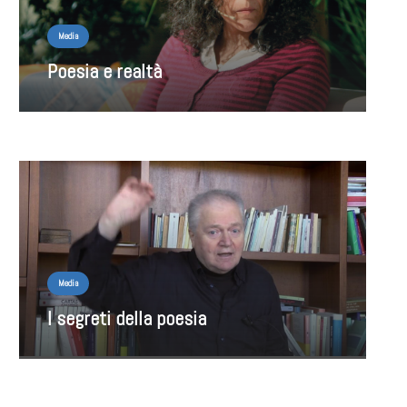
Media
Poesia e realtà
Media
I segreti della poesia