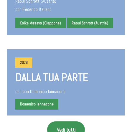
Raoul Schrott (Austria)
con Federico Italiano
Koike Masayo (Giappone)
Raoul Schrott (Austria)
2026
DALLA TUA PARTE
di e con Domenico Iannacone
Domenico Iannacone
Vedi tutti