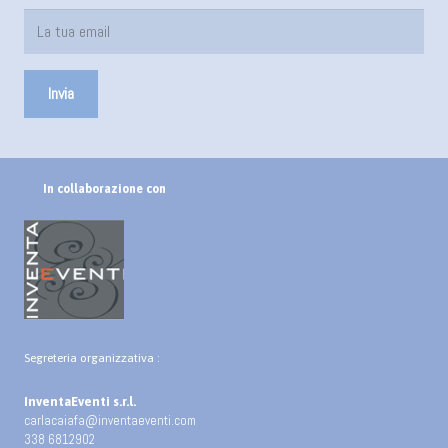
In collaborazione con
Segreteria organizzativa :
InventaEventi s.r.l.
carlacaiafa@inventaeventi.com
338 6812902