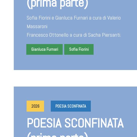
(prima parte)
Sofia Fiorini e Gianluca Furnari a cura di Valerio
Massaroni
Francesco Ottonello a cura di Sacha Piersanti.
Gianluca Furnari
Sofia Fiorini
2026
POESIA SCONFINATA
POESIA SCONFINATA