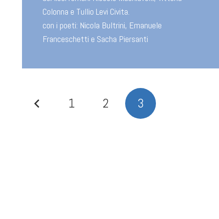
Colonna e Tullio Levi Civita.
con i poeti: Nicola Bultrini, Emanuele
Franceschetti e Sacha Piersanti
1
2
3