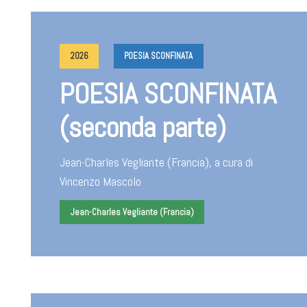
2026
POESIA SCONFINATA
POESIA SCONFINATA
(seconda parte)
Jean-Charles Vegliante (Francia), a cura di
Vincenzo Mascolo
Jean-Charles Vegliante (Francia)