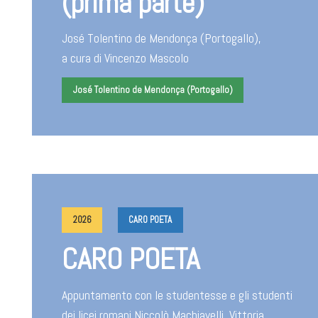
(prima parte)
José Tolentino de Mendonça (Portogallo),
a cura di Vincenzo Mascolo
José Tolentino de Mendonça (Portogallo)
2026
CARO POETA
CARO POETA
Appuntamento con le studentesse e gli studenti
dei licei romani Niccolò Machiavelli, Vittoria