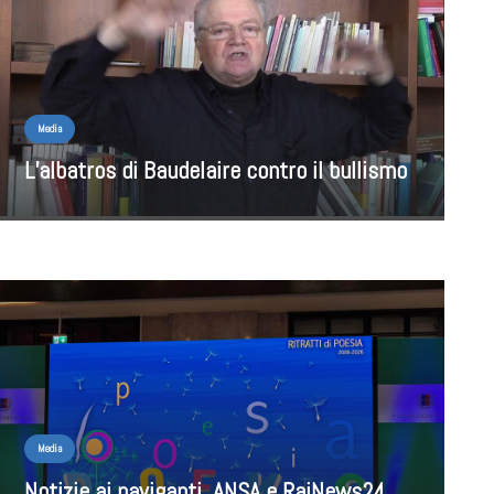
Media
L’albatros di Baudelaire contro il bullismo
Media
Notizie ai naviganti. ANSA e RaiNews24