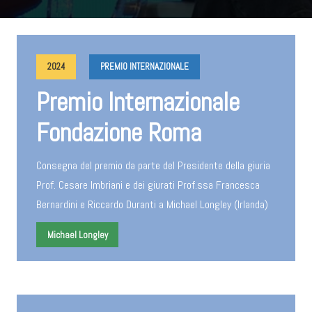
2024
PREMIO INTERNAZIONALE
Premio Internazionale
Fondazione Roma
Consegna del premio da parte del Presidente della giuria
Prof. Cesare Imbriani e dei giurati Prof.ssa Francesca
Bernardini e Riccardo Duranti a Michael Longley (Irlanda)
Michael Longley